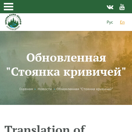
Skip to main content
Рус
En
Обновленная
"Стоянка кривичей"
You are here
Главная
»
Новости
»
Обновленная "Стоянка кривичей"
Translation of