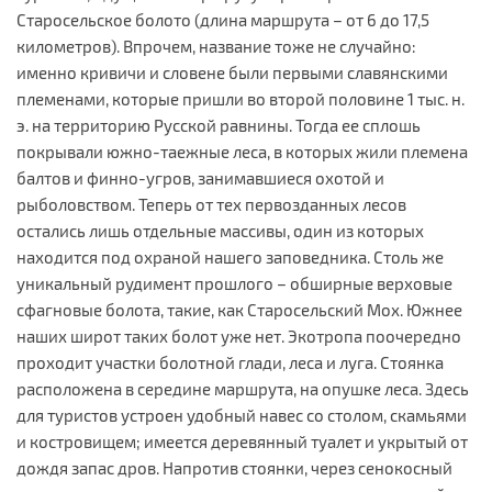
Старосельское болото (длина маршрута – от 6 до 17,5
километров). Впрочем, название тоже не случайно:
именно кривичи и словене были первыми славянскими
племенами, которые пришли во второй половине 1 тыс. н.
э. на территорию Русской равнины. Тогда ее сплошь
покрывали южно-таежные леса, в которых жили племена
балтов и финно-угров, занимавшиеся охотой и
рыболовством. Теперь от тех первозданных лесов
остались лишь отдельные массивы, один из которых
находится под охраной нашего заповедника. Столь же
уникальный рудимент прошлого – обширные верховые
сфагновые болота, такие, как Старосельский Мох. Южнее
наших широт таких болот уже нет. Экотропа поочередно
проходит участки болотной глади, леса и луга. Стоянка
расположена в середине маршрута, на опушке леса. Здесь
для туристов устроен удобный навес со столом, скамьями
и костровищем; имеется деревянный туалет и укрытый от
дождя запас дров. Напротив стоянки, через сенокосный