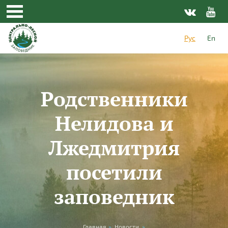
Перейти к основному содержанию
Рус
En
Родственники
Нелидова и
Лжедмитрия
посетили
заповедник
Главная
»
Новости
»