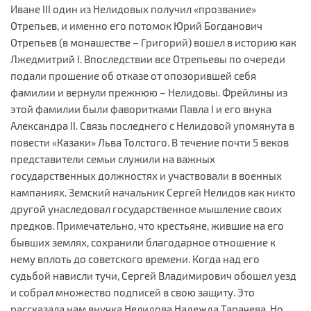
Иване III один из Нелидовых получил «прозвание»
Отрепьев, и именно его потомок Юрий Богданович
Отрепьев (в монашестве – Григорий) вошел в историю как
Лжедмитрий I. Впоследствии все Отрепьевы по очереди
подали прошение об отказе от опозорившей себя
фамилии и вернули прежнюю – Нелидовы. Фрейлины из
этой фамилии были фаворитками Павла I и его внука
Александра II. Связь последнего с Нелидовой упомянута в
повести «Казаки» Льва Толстого. В течение почти 5 веков
представители семьи служили на важных
государственных должностях и участвовали в военных
кампаниях. Земский начальник Сергей Нелидов как никто
другой унаследовал государственное мышление своих
предков. Примечательно, что крестьяне, жившие на его
бывших землях, сохранили благодарное отношение к
нему вплоть до советского времени. Когда над его
судьбой нависли тучи, Сергей Владимирович обошел уезд
и собрал множество подписей в свою защиту. Это
рассказала нам внучка Нелидова Надежда Тарачева. Но