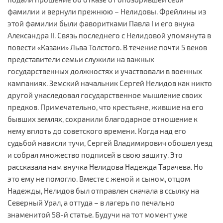
фамилии и вернули прежнюю – Нелидовы. Фрейлины из
этой фамилии были фаворитками Павла I и его внука
Александра II. Связь последнего с Нелидовой упомянута в
повести «Казаки» Льва Толстого. В течение почти 5 веков
представители семьи служили на важных
государственных должностях и участвовали в военных
кампаниях. Земский начальник Сергей Нелидов как никто
другой унаследовал государственное мышление своих
предков. Примечательно, что крестьяне, жившие на его
бывших землях, сохранили благодарное отношение к
нему вплоть до советского времени. Когда над его
судьбой нависли тучи, Сергей Владимирович обошел уезд
и собрал множество подписей в свою защиту. Это
рассказала нам внучка Нелидова Надежда Тарачева. Но
это ему не помогло. Вместе с женой и сыном, отцом
Надежды, Нелидов был отправлен сначала в ссылку на
Северный Урал, а оттуда – в лагерь по печально
знаменитой 58-й статье. Будучи на тот момент уже