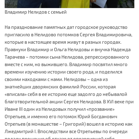
Владимир Нелидов с семьей
На празднование памятных дат городское руководство
пригласило в Нелидово потомков Сергея Владимировича,
которые в настоящее время живут в разных городах.
Правнуки Владимир и Ольга Нелидовы и внучка Надежда
Тарачева – потомки сына Нелидова, репрессированного
вместе с ним, но выжившего. Владимир посвятил много
времени изучению истории своего рода, и поделился
своими находками с нами. Нелидовы – одна из
знатнейших дворянских фамилий России, которая
«вписала» себя в ее историю еще задолго до небывалой
благотворительной акции Сергея Нелидова. В XVI веке при
Иване III один из Нелидовых получил «прозвание»
Отрепьев, и именно его потомок Юрий Богданович
Отрепьев (в монашестве – Григорий) вошел в историю как
Лжедмитрий I. Впоследствии все Отрепьевы по очереди
подали прошение об отказе от опозорившей себя