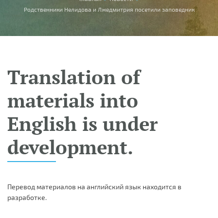
You are here
Родственники Нелидова и Лжедмитрия посетили заповедник
Translation of
materials into
English is under
development.
Перевод материалов на английский язык находится в
разработке.