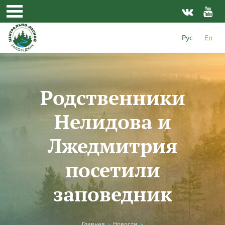
Skip to main content
Рус
En
Родственники
Нелидова и
Лжедмитрия
посетили
заповедник
Главная
»
Новости
»