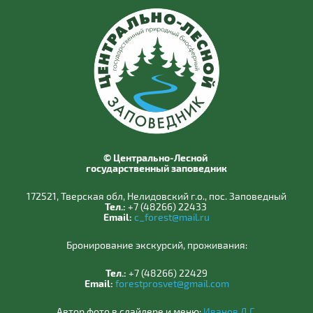
© Центрально-Лесной
государственный заповедник
172521, Тверская обл, Нелидовский г.о., пос. Заповедный
Тел.:
+7 (48266) 22433
Email:
c_forest@mail.ru
Бронирование экскурсий, проживания:
Тел.:
+7 (48266) 22429
Email:
forestprosvet@gmail.com
Автор фото в слайдере и меню:
Иванов Д.Г.