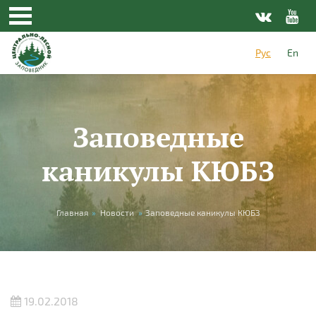
Перейти к основному содержанию
Рус
En
Заповедные
каникулы КЮБЗ
Вы здесь
Главная
»
Новости
»
Заповедные каникулы КЮБЗ
19.02.2018