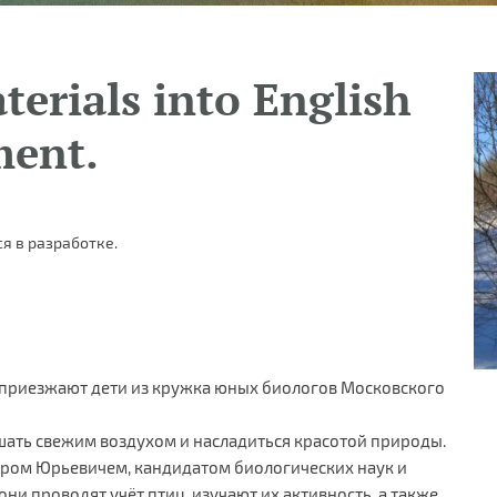
terials into English
ment.
я в разработке.
 приезжают дети из кружка юных биологов Московского
ышать свежим воздухом и насладиться красотой природы.
ром Юрьевичем, кандидатом биологических наук и
и проводят учёт птиц, изучают их активность, а также