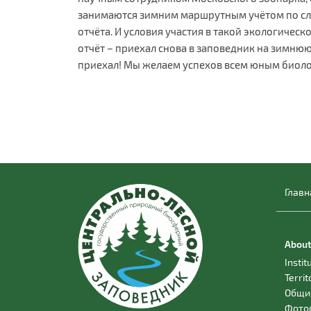
занимаются зимним маршрутным учётом по сле
отчёта. И условия участия в такой экологичес
отчёт – приехал снова в заповедник на зимнюю 
приехал! Мы желаем успехов всем юным биолог
Главн
About
Instit
Territ
Общи
Фото