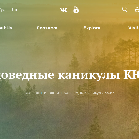
Рус
En
ut Us
Conserve
Explore
Visit
поведные каникулы К
Главная
»
Новости
»
Заповедные каникулы КЮБЗ