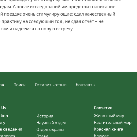
дам. А после исследований им предстоит написание
кой поездке очень стимулирующие: сдал качественный
практику на следующий год , не сдал отчёт – не
ам и надеемся на новую встречу.
ая
Поиск
Оставить отзыв
Контакты
 Us
Conserve
ution
Животный мир
История
ory
Растительный мир
Научный отдел
е сведения
Красная книга
Отдел охраны
галерея
Климат
Отдел