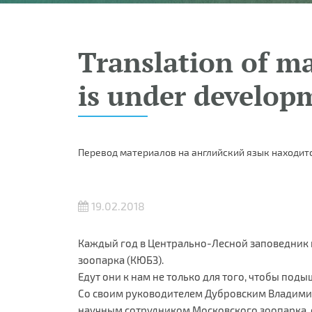
Translation of ma
is under develop
Перевод материалов на английский язык находитс
19.02.2018
Каждый год в Центрально-Лесной заповедник
зоопарка (КЮБЗ).
Едут они к нам не только для того, чтобы под
Со своим руководителем Дубровским Владими
научным сотрудником Московского зоопарка, он