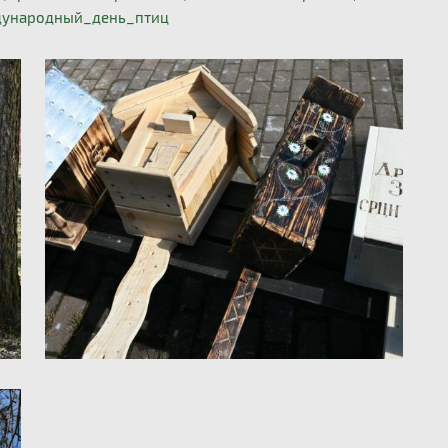
ународный_день_птиц