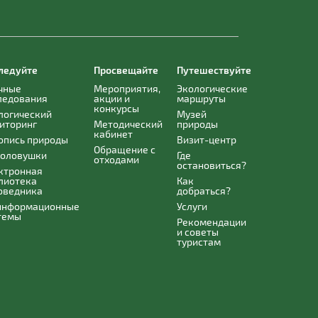
ледуйте
Просвещайте
Путешествуйте
чные
Мероприятия,
Экологические
ледования
акции и
маршруты
конкурсы
логический
Музей
иторинг
Методический
природы
кабинет
опись природы
Визит-центр
Обращение с
оловушки
Где
отходами
остановиться?
ктронная
лиотека
Как
оведника
добраться?
информационные
Услуги
темы
Рекомендации
и советы
туристам