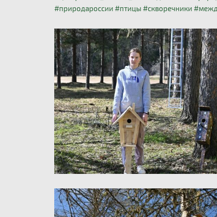
#природароссии
#птицы
#скворечники
#межд