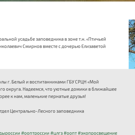
ральной усадьбе заповедника в зоне т.н. «Птичьей
иколаевич Смирнов вместе с дочерью Елизаветой
ы г. Белый и воспитанниками ГБУ СРЦН «Мой
о округа. Надеемся, что уютные домики в ближайшее
орее к нам, маленькие пернатые друзья!
отдел Центрально-Лесного заповедника
дыроссии
#ооптроссии
#цлгз
#оопт
#экопросвещение