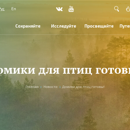
Рус
En
Сохраняйте
Исследуйте
Просвещайте
Путе
омики для птиц готов
Главная
»
Новости
»
Домики для птиц готовы!