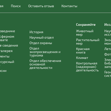
ая
Поиск
Оставить отзыв
Контакты
Сохраняйте
Исс
поведнике
Животный
Нау
История
мир
исс
осферном
Научный отдел
рвате
Растительный
Эко
Отдел охраны
мир
мон
е сведения
Отдел
Красная
Лет
галерея
экопросвещения и
книга
Фот
туризма
менты
Климат
Эле
Отдел обеспечения
есурсный
Контрольная
биб
основной
р
(надзорная)
зап
деятельности
деятельность
нсии
Гео
сис