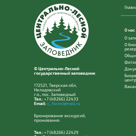
Главн
О нас
О за
О би
резе
Общи
Фото
© Центрально-Лесной
Доку
государственный заповедник
Биор
цент
172521, Тверская обл,
Вака
Нелидовский
г.о., пос. Заповедный
Тел.:
+7 (48266) 22433
Email:
c_forest@mail.ru
Бронирование экскурсий,
проживания:
Тел.:
+7 (48266) 22429