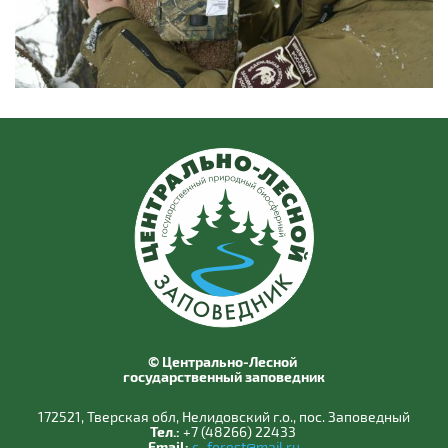
© Центрально-Лесной
государственный заповедник
172521, Тверская обл, Нелидовский г.о., пос. Заповедный
Тел.:
+7 (48266) 22433
Email:
c_forest@mail.ru