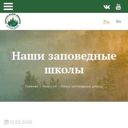
Перейти к основному содержанию
Рус
En
Наши заповедные
школы
Вы здесь
Главная
»
Новости
»
Наши заповедные школы
12.03.2026