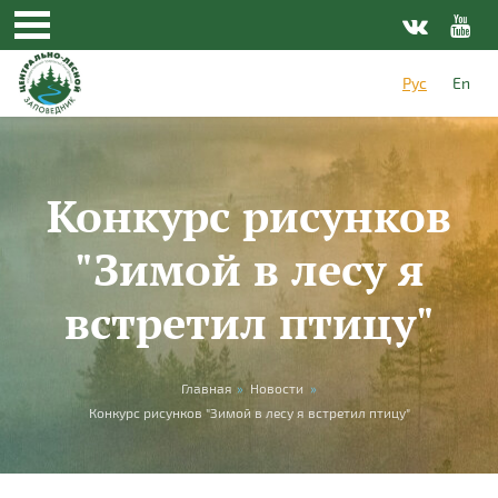
Перейти к основному содержанию
Рус
En
Конкурс рисунков
"Зимой в лесу я
встретил птицу"
Вы здесь
Главная
»
Новости
»
Конкурс рисунков "Зимой в лесу я встретил птицу"