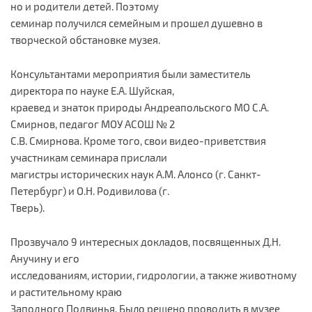
но и родители детей. Поэтому
семинар получился семейным и прошел душевно в
творческой обстановке музея.
Консультантами мероприятия были заместитель
директора по науке Е.А. Шуйская,
краевед и знаток природы Андреапольского МО С.А.
Смирнов, педагог МОУ АСОШ № 2
С.В. Смирнова. Кроме того, свои видео-приветствия
участникам семинара прислали
магистры исторических наук А.М. Алонсо (г. Санкт-
Петербург) и О.Н. Родивилова (г.
Тверь).
Прозвучало 9 интересных докладов, посвященных Д.Н.
Анучину и его
исследованиям, истории, гидрологии, а также животному
и растительному краю
Заподного Подвинья. Было решено проводить в музее