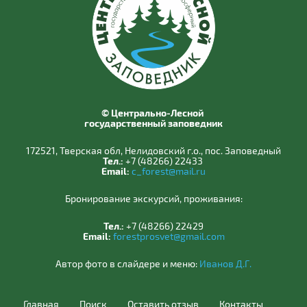
© Центрально-Лесной
государственный заповедник
172521, Тверская обл, Нелидовский г.о., пос. Заповедный
Тел.:
+7 (48266) 22433
Email:
c_forest@mail.ru
Бронирование экскурсий, проживания:
Тел.:
+7 (48266) 22429
Email:
forestprosvet@gmail.com
Автор фото в слайдере и меню:
Иванов Д.Г.
Главная
Поиск
Оставить отзыв
Контакты