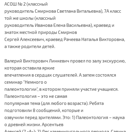
АСОШ № 2 (классный
руководитель Смирнова Светлана Витальевна), 7А класс
той же школы (классный
руководитель Иванова Елена Васильевна), краевед и
знаток местной природы Смирнов
Сергей Алексеевич, краевед Рачеева Наталья Викторовна,
а также родители детей.
Валерий Викторович Линкевич провел по залу экскурсию,
которая оставила яркие
впечатления в сердцах слушателей. А затем состоялся
семинар "Немного о
палеонтологии", в котором приняли участие учащиеся.
Палеонтология – это не самая
популярная тема (для любого возраста). Ребята
подготовили 8 сообщений, которые и
озвучили перед зрителями. Это: 1) Палеонтология – наука
о древней жизни. Арсентьев
Алексей (7 «А»); 2) Лес каменноугольного периода. Савина