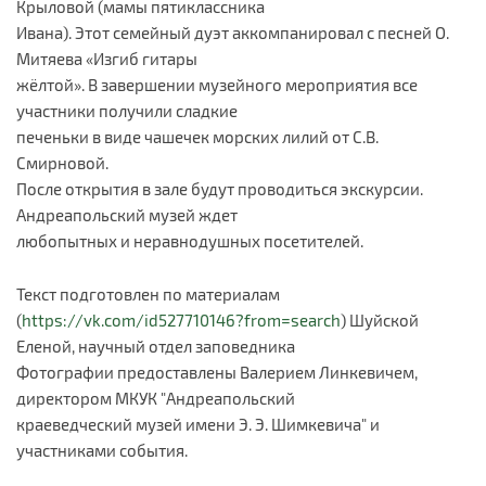
Крыловой (мамы пятиклассника
Ивана). Этот семейный дуэт аккомпанировал с песней О.
Митяева «Изгиб гитары
жёлтой». В завершении музейного мероприятия все
участники получили сладкие
печеньки в виде чашечек морских лилий от С.В.
Смирновой.
После открытия в зале будут проводиться экскурсии.
Андреапольский музей ждет
любопытных и неравнодушных посетителей.
Текст подготовлен по материалам
(
https://vk.com/id527710146?from=search
) Шуйской
Еленой, научный отдел заповедника
Фотографии предоставлены Валерием Линкевичем,
директором МКУК "Андреапольский
краеведческий музей имени Э. Э. Шимкевича" и
участниками события.