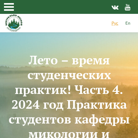
Перейти к основному содержанию
Рус
En
Лето – время
студенческих
практик! Часть 4.
2024 год Практика
студентов кафедры
микологии и