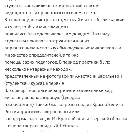
студенты составили аннотированный список
видов, который представили в своем отчете.
В этом году, несмотря на то, что май и июнь были жаркие
и сухие, грибы и миксомицеты
появились благодаря июльским дождям. Поэтому
студентам пришлось потрудиться над их
определением, используя бинокулярные микроскопы и
множество определителей, а также
помощь своих педагогов. В период практики было
несколько интересных находок,
представленных на фотографиях Анастасии Васильевой
(студентка 3 курса). Впервые
Владимир Гмошинский встретил в заповеднике вид
ликогалу розовоспоровую (Lycogala
roseosporum). Также был встречен вид из Красной книги
России трутовик лакированный или
ганодерма блестящая. Из Красной книги Тверской области
– ежовик коралловидный. Ребята в