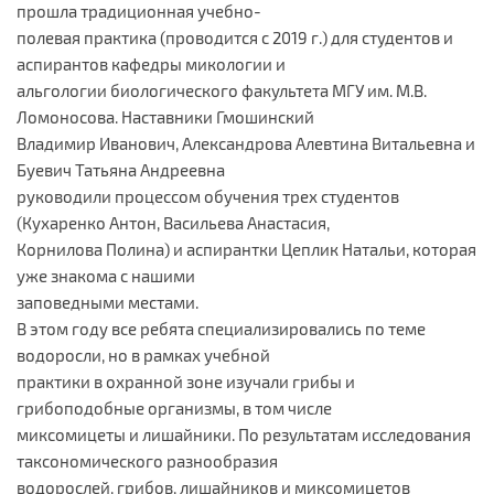
прошла традиционная учебно-
полевая практика (проводится с 2019 г.) для студентов и
аспирантов кафедры микологии и
альгологии биологического факультета МГУ им. М.В.
Ломоносова. Наставники Гмошинский
Владимир Иванович, Александрова Алевтина Витальевна и
Буевич Татьяна Андреевна
руководили процессом обучения трех студентов
(Кухаренко Антон, Васильева Анастасия,
Корнилова Полина) и аспирантки Цеплик Натальи, которая
уже знакома с нашими
заповедными местами.
В этом году все ребята специализировались по теме
водоросли, но в рамках учебной
практики в охранной зоне изучали грибы и
грибоподобные организмы, в том числе
миксомицеты и лишайники. По результатам исследования
таксономического разнообразия
водорослей, грибов, лишайников и миксомицетов