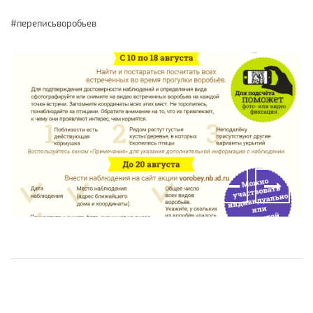
#переписьворобьев