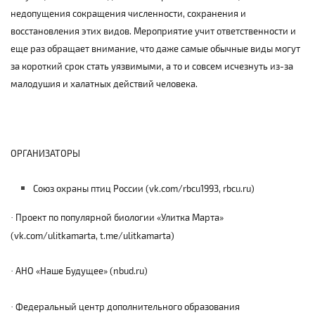
недопущения сокращения численности, сохранения и
восстановления этих видов. Мероприятие учит ответственности и
еще раз обращает внимание, что даже самые обычные виды могут
за короткий срок стать уязвимыми, а то и совсем исчезнуть из-за
малодушия и халатных действий человека.
ОРГАНИЗАТОРЫ
Союз охраны птиц России (
vk
.
com
/
rbcu
1993,
rbcu
.
ru
)
Проект по популярной биологии «Улитка Марта»
·
(vk.com/ulitkamarta, t.me/ulitkamarta)
АНО «Наше Будущее» (nbud.ru)
·
Федеральный центр дополнительного образования
·