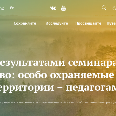
Рус
En
Сохраняйте
Исследуйте
Просвещайте
Путе
езультатами семинар
во: особо охраняемы
ерритории – педагога
я результатами семинара «Научное волонтёрство: особо охраняемые природ