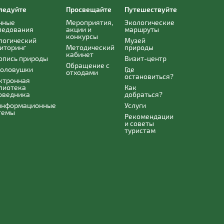
ледуйте
Просвещайте
Путешествуйте
чные
Мероприятия,
Экологические
ледования
акции и
маршруты
конкурсы
логический
Музей
иторинг
Методический
природы
кабинет
опись природы
Визит-центр
Обращение с
оловушки
Где
отходами
остановиться?
ктронная
лиотека
Как
оведника
добраться?
информационные
Услуги
темы
Рекомендации
и советы
туристам