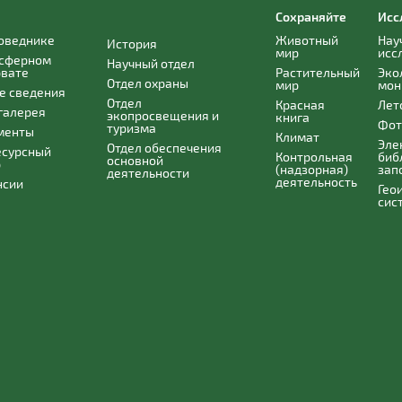
Сохраняйте
Исс
поведнике
Животный
Нау
История
мир
исс
осферном
Научный отдел
рвате
Растительный
Эко
Отдел охраны
мир
мон
е сведения
Отдел
Красная
Лет
галерея
экопросвещения и
книга
Фот
туризма
менты
Климат
Эле
Отдел обеспечения
есурсный
Контрольная
биб
основной
р
(надзорная)
зап
деятельности
деятельность
нсии
Гео
сис