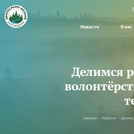
Перейти к основному содержанию
Новости
О нас
Делимся р
волонтёрст
т
Вы здесь
Главная
»
Новости
»
Делимс