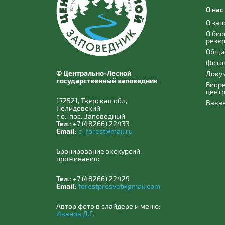
О нас
О за
О би
резе
Общи
Фото
© Центрально-Лесной
Доку
государственный заповедник
Биор
цент
172521, Тверская обл,
Вака
Нелидовский
г.о., пос. Заповедный
Тел.:
+7 (48266) 22433
Email:
c_forest@mail.ru
Бронирование экскурсий,
проживания:
Тел.:
+7 (48266) 22429
Email:
forestprosvet@gmail.com
Автор фото в слайдере и меню:
Иванов Д.Г.