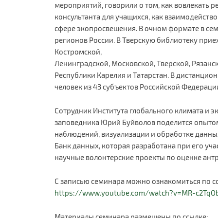
мероприятий, говорили о том, как вовлекать р
консультанта для учащихся, как взаимодейств
сфере экопросвещения. В очном формате в сем
регионов России. В Тверскую библиотеку прие
Костромской,
Ленинградской, Московской, Тверской, Рязанск
Республики Карелия и Татарстан. В дистанцио
человек из 43 субъектов Российской Федераци
Сотрудник Института глобального климата и э
заповедника Юрий Буйволов поделится опыто
наблюдений, визуализации и обработке данны
Банк данных, которая разработана при его уча
научные волонтерские проекты по оценке ант
С записью семинара можно ознакомиться по с
https://www.youtube.com/watch?v=MR-c2TqO
Материалы семинара размещены по ссылке: