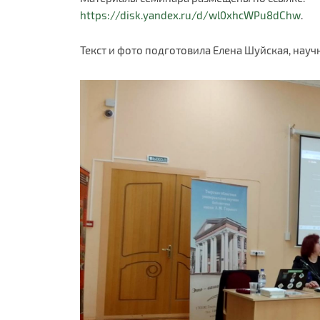
https://disk.yandex.ru/d/wl0xhcWPu8dChw
.
Текст и фото подготовила Елена Шуйская, нау