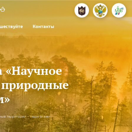
шествуйте
Контакты
а «Научное
е природные
м»
ные территории – педагогам»