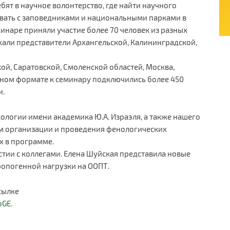
ебят в научное волонтерство, где найти научного
овать с заповедниками и национальными парками в
инаре приняли участие более 70 человек из разных
хали представители Архангельской, Калининградской,
ой, Саратовской, Смоленской областей, Москва,
нном формате к семинару подключились более 450
и.
кологии имени академика Ю.А. Израэля, а также нашего
м организации и проведения фенологических
х в программе.
стии с коллегами. Елена Шуйская представила новые
ропогенной нагрузки на ООПТ.
сылке
bGE
.