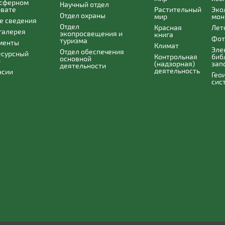
осферном
Научный отдел
рвате
Растительный
Эко
Отдел охраны
мир
мон
е сведения
Отдел
Красная
Лет
галерея
экопросвещения и
книга
Фот
туризма
менты
Климат
Эле
Отдел обеспечения
есурсный
Контрольная
биб
основной
р
(надзорная)
зап
деятельности
деятельность
нсии
Гео
сис