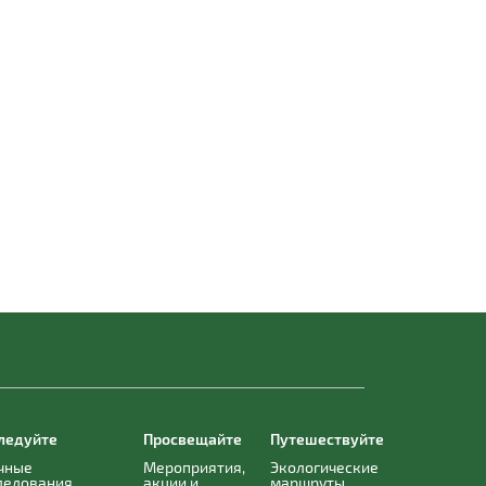
ледуйте
Просвещайте
Путешествуйте
чные
Мероприятия,
Экологические
ледования
акции и
маршруты