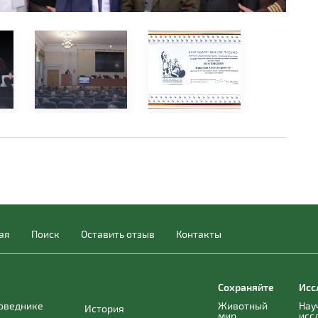
ая
Поиск
Оставить отзыв
Контакты
Сохраняйте
Исс
поведнике
Животный
Нау
История
мир
исс