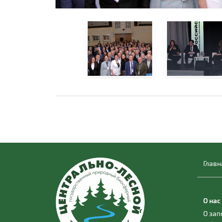
Главн
О нас
О за