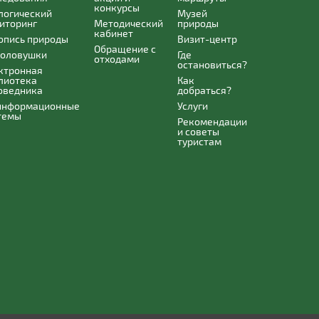
конкурсы
логический
Музей
иторинг
Методический
природы
кабинет
опись природы
Визит-центр
Обращение с
оловушки
Где
отходами
остановиться?
ктронная
лиотека
Как
оведника
добраться?
информационные
Услуги
темы
Рекомендации
и советы
туристам