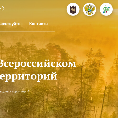
шествуйте
Контакты
Всероссийском
территорий
оведных территорий