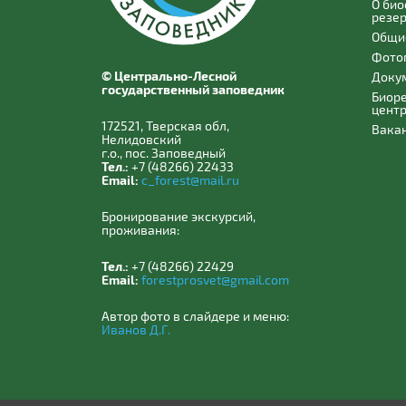
О би
резе
Общи
Фото
© Центрально-Лесной
Доку
государственный заповедник
Биор
цент
172521, Тверская обл,
Вака
Нелидовский
г.о., пос. Заповедный
Тел.:
+7 (48266) 22433
Email:
c_forest@mail.ru
Бронирование экскурсий,
проживания:
Тел.:
+7 (48266) 22429
Email:
forestprosvet@gmail.com
Автор фото в слайдере и меню:
Иванов Д.Г.