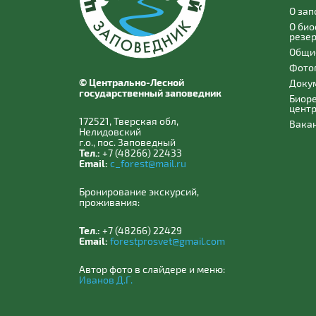
О за
О би
резе
Общи
Фото
© Центрально-Лесной
Доку
государственный заповедник
Биор
цент
172521, Тверская обл,
Вака
Нелидовский
г.о., пос. Заповедный
Тел.:
+7 (48266) 22433
Email:
c_forest@mail.ru
Бронирование экскурсий,
проживания:
Тел.:
+7 (48266) 22429
Email:
forestprosvet@gmail.com
Автор фото в слайдере и меню:
Иванов Д.Г.