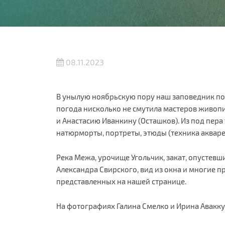
08.11.2023
В унылую ноябрьскую пору наш заповедник по
погода нисколько не смутила мастеров живопи
и Анастасию Иванкину (Осташков). Из под пер
натюрморты, портреты, этюды (техника акварел
Река Межа, урочище Угольчик, закат, опустевш
Александра Свирского, вид из окна и многие 
представленных на нашей странице.
На фотографиях Галина Смелко и Ирина Авакку