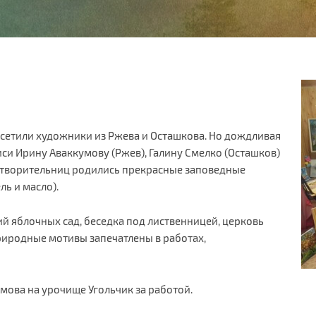
сетили художники из Ржева и Осташкова. Но дождливая
си Ирину Аваккумову (Ржев), Галину Смелко (Осташков)
а творительниц родились прекрасные заповедные
ь и масло).
ий яблочных сад, беседка под лиственницей, церковь
природные мотивы запечатлены в работах,
мова на урочище Угольчик за работой.