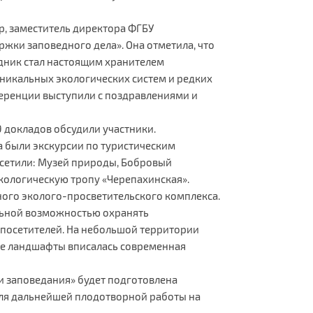
р, заместитель директора ФГБУ
ки заповедного дела». Она отметила, что
едник стал настоящим хранителем
никальных экологических систем и редких
еренции выступили с поздравлениями и
докладов обсудили участники.
а были экскурсии по туристическим
сетили: Музей природы, Бобровый
экологическую тропу «Черепахинская».
ного эколого-просветительского комплекса.
льной возможностью охранять
ь посетителей. На небольшой территории
е ландшафты вписалась современная
и заповедания» будет подготовлена
ля дальнейшей плодотворной работы на