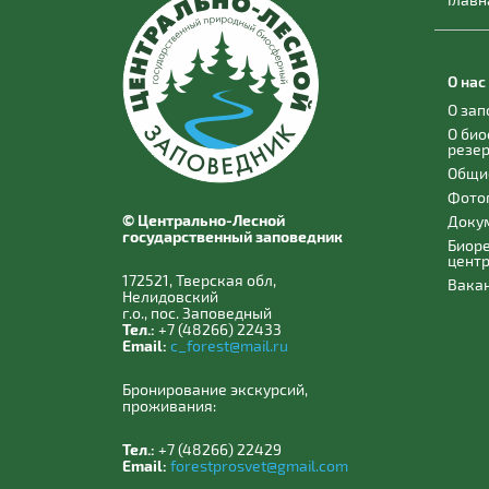
О нас
О за
О би
резе
Общи
Фото
© Центрально-Лесной
Доку
государственный заповедник
Биор
цент
172521, Тверская обл,
Вака
Нелидовский
г.о., пос. Заповедный
Тел.:
+7 (48266) 22433
Email:
c_forest@mail.ru
Бронирование экскурсий,
проживания:
Тел.:
+7 (48266) 22429
Email:
forestprosvet@gmail.com