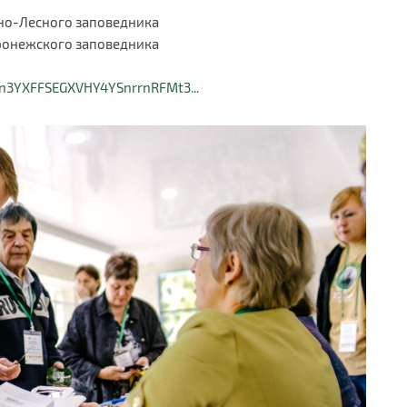
ьно-Лесного заповедника
ронежского заповедника
gJn3YXFFSEGXVHY4YSnrrnRFMt3...