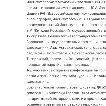
Институт проблем экологии и эволюции им. А.Н
климата и экологии имени академика Ю.А. Израэ
Цицина РАН, Всероссийский научно-исследоват
океанографии, Институт леса им. В.Н. Сукачева
исследовательский Институт охотничьего хозя
Б.М. Житкова, Российский государственный аг
Тимирязева, Великолукская государственная с
Воронежский государственный лесотехнически
заповедники: Азас, Астраханский, Белогорье, 
лес, Окский, Полистовский, Приволжская лесос
Тигирекский, Хоперский, Хинганский, Центра
природный парк «Кондинские озера.
Торжественное открытие конференции было л
песка и специальной техники художник Наталь
заповедника.
Всех участников приветствовал директор ФГБ
заповедник» Анатолий Тарасов. Он отметил, ч
история людей, которые вложили и продолжают
создания и развития заповедной территории.