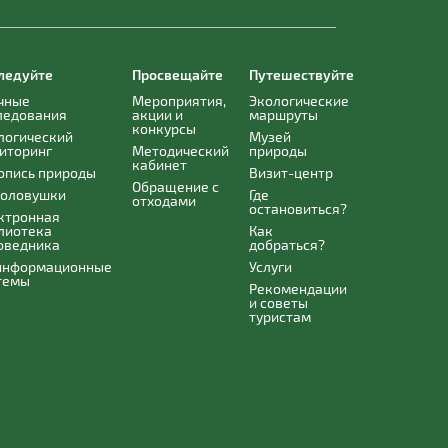
ледуйте
Просвещайте
Путешествуйте
чные
Мероприятия,
Экологические
ледования
акции и
маршруты
конкурсы
логический
Музей
иторинг
Методический
природы
кабинет
опись природы
Визит-центр
Обращение с
оловушки
Где
отходами
остановиться?
ктронная
лиотека
Как
оведника
добраться?
информационные
Услуги
темы
Рекомендации
и советы
туристам