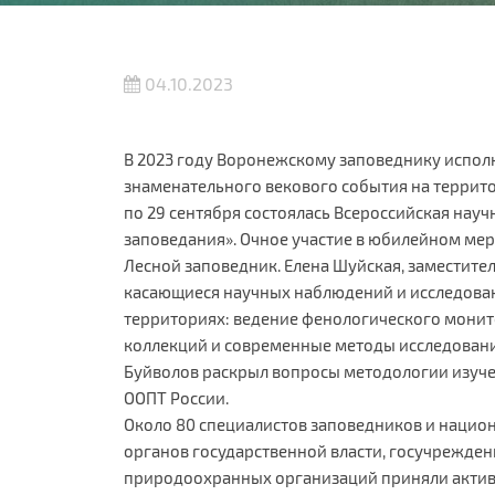
04.10.2023
В 2023 году Воронежскому заповеднику исполня
знаменательного векового события на террит
по 29 сентября состоялась Всероссийская науч
заповедания». Очное участие в юбилейном ме
Лесной заповедник. Елена Шуйская, заместител
касающиеся научных наблюдений и исследова
территориях: ведение фенологического монит
коллекций и современные методы исследовани
Буйволов раскрыл вопросы методологии изуч
ООПТ России.
Около 80 специалистов заповедников и нацио
органов государственной власти, госучрежден
природоохранных организаций приняли активн