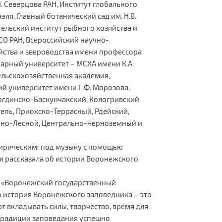
. Северцова РАН, Институт глобального
ля, Главный ботанический сад им. Н.В.
ельский институт рыбного хозяйства и
 СО РАН, Всероссийский научно-
йства и звероводства имени профессора
рарный университет – МСХА имени К.А.
ельскохозяйственная академия,
й университет имени Г.Ф. Морозова,
Богдинско-Баскунчакский, Кологривский
тепь, Приокско-Террасный, Рдейский,
льно-Лесной, Центрально-Черноземный и
ирическим: под музыку с помощью
я рассказала об истории Воронежского
У «Воронежский государственный
то история Воронежского заповедника – это
 вкладывать силы, творчество, время для
 Традиции заповедания успешно