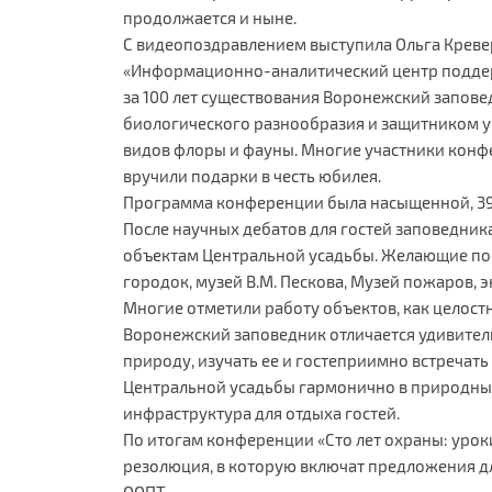
продолжается и ныне.
С видеопоздравлением выступила Ольга Креве
«Информационно-аналитический центр поддерж
за 100 лет существования Воронежский запов
биологического разнообразия и защитником у
видов флоры и фауны. Многие участники конф
вручили подарки в честь юбилея.
Программа конференции была насыщенной, 39 
После научных дебатов для гостей заповедник
объектам Центральной усадьбы. Желающие по
городок, музей В.М. Пескова, Музей пожаров, 
Многие отметили работу объектов, как целост
Воронежский заповедник отличается удивите
природу, изучать ее и гостеприимно встречат
Центральной усадьбы гармонично в природны
инфраструктура для отдыха гостей.
По итогам конференции «Сто лет охраны: урок
резолюция, в которую включат предложения д
ООПТ.