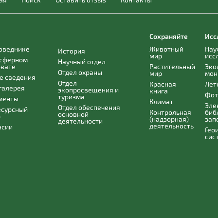
Сохраняйте
Исс
поведнике
Животный
Нау
История
мир
исс
осферном
Научный отдел
рвате
Растительный
Эко
Отдел охраны
мир
мон
е сведения
Отдел
Красная
Лет
галерея
экопросвещения и
книга
Фот
туризма
менты
Климат
Эле
Отдел обеспечения
есурсный
Контрольная
биб
основной
р
(надзорная)
зап
деятельности
деятельность
нсии
Гео
сис