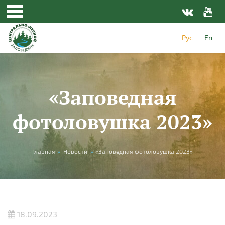
Перейти к основному содержанию
Рус
En
«Заповедная
фотоловушка 2023»
Вы здесь
Главная
»
Новости
»
«Заповедная фотоловушка 2023»
18.09.2023