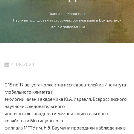
Вы здесь
Главная
»
Новости
»
Научные исследования сторонних организаций в Центрально-
Лесном заповеднике
21.08.2023
С 15 по 17 августа коллектив исследователей из Института
глобального климата и
экологии имени академика Ю.А. Израэля, Всероссийского
научно-исследовательского
института лесоводства и механизации сельского
хозяйства и Мытищинского
филиала МГТУ им. Н.Э. Баумана проводили наблюдения в