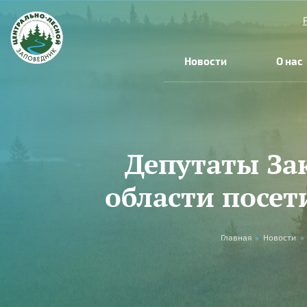
Перейти к основному содержанию
Новости
О нас
Депутаты За
области посет
Вы здесь
Главная
»
Новости
»