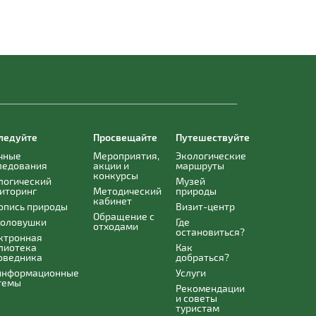
ледуйте
Просвещайте
Путешествуйте
чные
Мероприятия,
Экологические
ледования
акции и
маршруты
конкурсы
логический
Музей
иторинг
Методический
природы
кабинет
опись природы
Визит-центр
Обращение с
оловушки
Где
отходами
остановиться?
ктронная
лиотека
Как
оведника
добраться?
информационные
Услуги
темы
Рекомендации
и советы
туристам