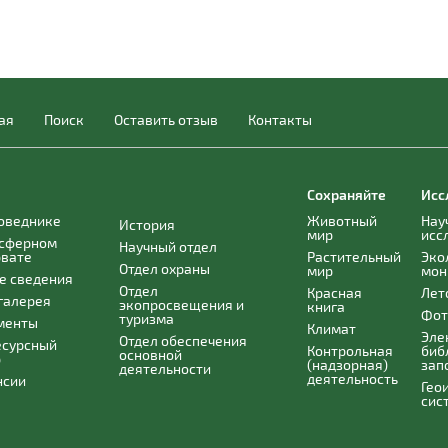
ая
Поиск
Оставить отзыв
Контакты
Сохраняйте
Исс
поведнике
Животный
Нау
История
мир
исс
осферном
Научный отдел
рвате
Растительный
Эко
Отдел охраны
мир
мон
е сведения
Отдел
Красная
Лет
галерея
экопросвещения и
книга
Фот
туризма
менты
Климат
Эле
Отдел обеспечения
есурсный
Контрольная
биб
основной
р
(надзорная)
зап
деятельности
деятельность
нсии
Гео
сис