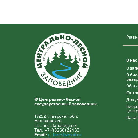
Главн
О нас
О за
О би
резе
Общи
Фото
© Центрально-Лесной
Доку
государственный заповедник
Биор
цент
172521, Тверская обл,
Вака
Нелидовский
г.о., пос. Заповедный
Тел.:
+7 (48266) 22433
Email:
c_forest@mail.ru