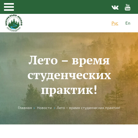
Перейти к основному содержанию
Рус
En
Лето – время
студенческих
практик!
Вы здесь
Главная
»
Новости
»
Лето – время студенческих практик!