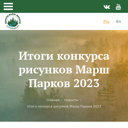
Перейти к основному содержанию
Рус
En
Итоги конкурса
рисунков Марш
Парков 2023
Вы здесь
Главная
»
Новости
»
Итоги конкурса рисунков Марш Парков 2023