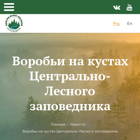
Перейти к основному содержанию
Рус
En
Воробьи на кустах
Центрально-
Лесного
заповедника
Вы здесь
Главная
»
Новости
»
Воробьи на кустах Центрально-Лесного заповедника