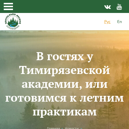
Перейти к основному содержанию
Рус
En
В гостях у
Тимирязевской
академии, или
готовимся к летним
практикам
Главная
»
Новости
»