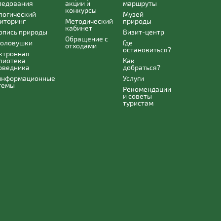
ледования
акции и
маршруты
конкурсы
логический
Музей
иторинг
Методический
природы
кабинет
опись природы
Визит-центр
Обращение с
оловушки
Где
отходами
остановиться?
ктронная
лиотека
Как
оведника
добраться?
информационные
Услуги
темы
Рекомендации
и советы
туристам