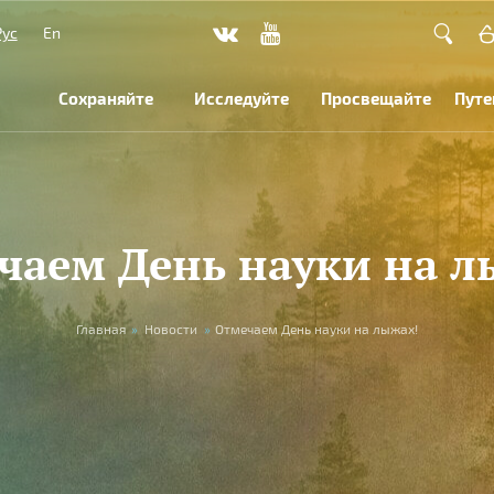
Рус
En
Сохраняйте
Исследуйте
Просвещайте
Путе
чаем День науки на л
Главная
»
Новости
»
Отмечаем День науки на лыжах!