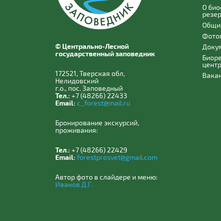
О би
резе
Общи
Фото
© Центрально-Лесной
Доку
государственный заповедник
Биор
цент
172521, Тверская обл,
Вака
Нелидовский
г.о., пос. Заповедный
Тел.:
+7 (48266) 22433
Email:
c_forest@mail.ru
Бронирование экскурсий,
проживания:
Тел.:
+7 (48266) 22429
Email:
forestprosvet@gmail.com
Автор фото в слайдере и меню:
Иванов Д.Г.