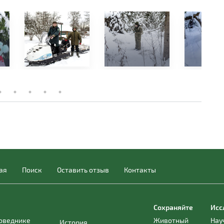
ая
Поиск
Оставить отзыв
Контакты
Сохраняйте
Исс
поведнике
Животный
Нау
История