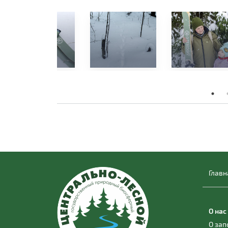
Главн
О нас
О за