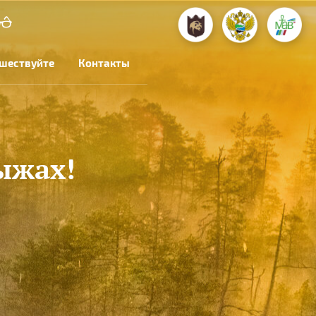
шествуйте
Контакты
ыжах!