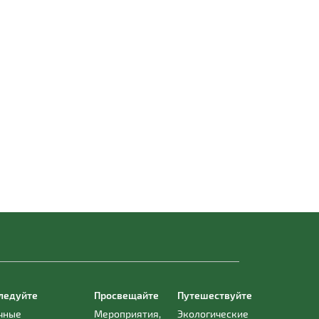
ледуйте
Просвещайте
Путешествуйте
чные
Мероприятия,
Экологические