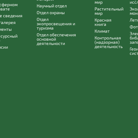
мир
исс
осферном
Научный отдел
рвате
Растительный
Эко
Отдел охраны
мир
мон
е сведения
Отдел
Красная
Лет
галерея
экопросвещения и
книга
Фот
туризма
менты
Климат
Эле
Отдел обеспечения
есурсный
Контрольная
биб
основной
р
(надзорная)
зап
деятельности
деятельность
нсии
Гео
сис