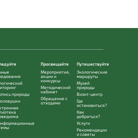
ледуйте
Просвещайте
Путешествуйте
чные
Мероприятия,
Экологические
ледования
акции и
маршруты
конкурсы
логический
Музей
иторинг
Методический
природы
кабинет
опись природы
Визит-центр
Обращение с
оловушки
Где
отходами
остановиться?
ктронная
лиотека
Как
оведника
добраться?
информационные
Услуги
темы
Рекомендации
и советы