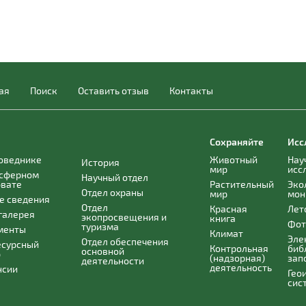
ая
Поиск
Оставить отзыв
Контакты
Сохраняйте
Исс
поведнике
Животный
Нау
История
мир
исс
осферном
Научный отдел
рвате
Растительный
Эко
Отдел охраны
мир
мон
е сведения
Отдел
Красная
Лет
галерея
экопросвещения и
книга
Фот
туризма
менты
Климат
Эле
Отдел обеспечения
есурсный
Контрольная
биб
основной
р
(надзорная)
зап
деятельности
деятельность
нсии
Гео
сис