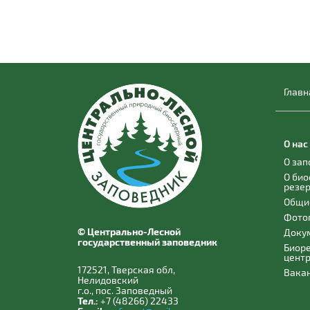
Главн
О нас
О за
О би
резе
Общи
Фото
© Центрально-Лесной
Доку
государственный заповедник
Биор
цент
172521, Тверская обл,
Вака
Нелидовский
г.о., пос. Заповедный
Тел.:
+7 (48266) 22433