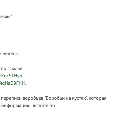
темы"
 недель.
 по ссылке:
FKocSTHyn..
14qHsD9FHH..
переписи воробьев "Воробьи на кустах", которая
ую информацию читайте по