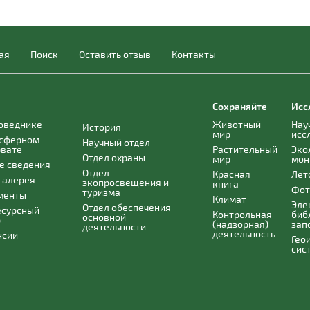
ая
Поиск
Оставить отзыв
Контакты
Сохраняйте
Исс
поведнике
Животный
Нау
История
мир
исс
осферном
Научный отдел
рвате
Растительный
Эко
Отдел охраны
мир
мон
е сведения
Отдел
Красная
Лет
галерея
экопросвещения и
книга
Фот
туризма
менты
Климат
Эле
Отдел обеспечения
есурсный
Контрольная
биб
основной
р
(надзорная)
зап
деятельности
деятельность
нсии
Гео
сис