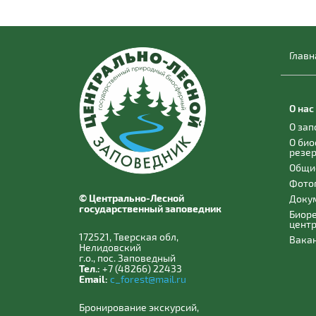
Главн
О нас
О за
О би
резе
Общи
Фото
© Центрально-Лесной
Доку
государственный заповедник
Биор
цент
172521, Тверская обл,
Вака
Нелидовский
г.о., пос. Заповедный
Тел.:
+7 (48266) 22433
Email:
c_forest@mail.ru
Бронирование экскурсий,