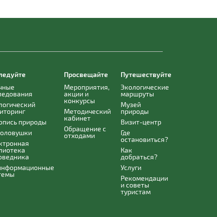
ледуйте
Просвещайте
Путешествуйте
чные
Мероприятия,
Экологические
ледования
акции и
маршруты
конкурсы
логический
Музей
иторинг
Методический
природы
кабинет
опись природы
Визит-центр
Обращение с
оловушки
Где
отходами
остановиться?
ктронная
лиотека
Как
оведника
добраться?
информационные
Услуги
темы
Рекомендации
и советы
туристам