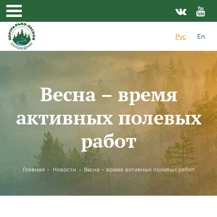
Перейти к основному содержанию
Рус
En
Весна – время
активных полевых
работ
Вы здесь
Главная
»
Новости
»
Весна – время активных полевых работ