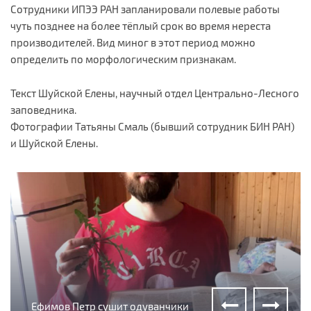
Сотрудники ИПЭЭ РАН запланировали полевые работы
чуть позднее на более тёплый срок во время нереста
производителей. Вид миног в этот период можно
определить по морфологическим признакам.
Текст Шуйской Елены, научный отдел Центрально-Лесного
заповедника.
Фотографии Татьяны Смаль (бывший сотрудник БИН РАН)
и Шуйской Елены.
Ефимов Петр сушит одуванчики
Хохлатка полая
Хохлатка полая
Сотрудники БИНа