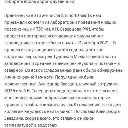
собирать вдоль дорог одуванчики.
Практически в эти же числа (с 8 по 10 мая) к нам
приезжали коллеги из лаборатории поведения низших
позвоночных ИПЭЭ им. А.Н. Северцова РАН, чтобы
провести повторные исследования фауны миног
заповедника, которые были начаты 21 октября 2021 г. В
прошлом году специалисты обследовали четыре
водотока: верховья рек Тудовка и Межа в южной части
заповедника и среднее течение рек Жукопа и Тюзьма – в
северной. Во всех исследованных реках были обнаружены
личинки речной миноги. Популяции их были
малочисленные. Александр Звездин, научный сотрудник
ИПЭЭ им. А.Н. Северцова предположил, что это связано с
многочисленными бобровыми плотинами, которые
приводят к заболачиванию русла. К сожалению, в эти дни
коллегам не удалось найти миног. По словам Александра
Звездина, скорее всего, это связано с низкой
температурой в водоёмах.