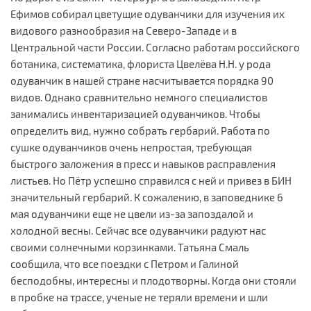
Ефимов собирал цветущие одуванчики для изучения их
видового разнообразия на Северо-Западе и в
Центральной части России. Согласно работам российского
ботаника, систематика, флориста Цвелёва Н.Н. у рода
одуванчик в нашей стране насчитывается порядка 90
видов. Однако сравнительно немного специалистов
занимались инвентаризацией одуванчиков. Чтобы
определить вид, нужно собрать гербарий. Работа по
сушке одуванчиков очень непростая, требующая
быстрого заложения в пресс и навыков расправления
листьев. Но Пётр успешно справился с ней и привез в БИН
значительный гербарий. К сожалению, в заповеднике 6
мая одуванчики еще не цвели из-за запоздалой и
холодной весны. Сейчас все одуванчики радуют нас
своими солнечными корзинками. Татьяна Смаль
сообщила, что все поездки с Петром и Галиной
бесподобны, интересны и плодотворны. Когда они стояли
в пробке на трассе, ученые не теряли времени и шли