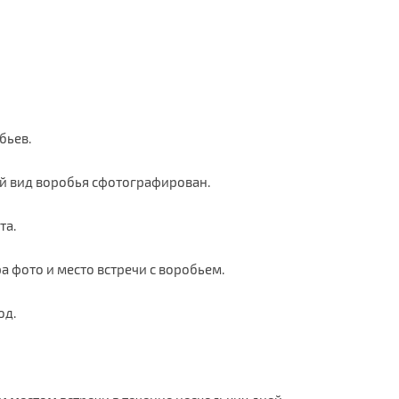
бьев.
ой вид воробья сфотографирован.
та.
а фото и место встречи с воробьем.
од.