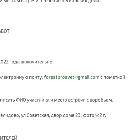
 местом встречи в течение нескольких дней.
АБОТ
 2022 года включительно.
 электронную почту:
forestprosvet@gmail.com
с пометкой
аписать ФИО участника и место встречи с воробьем.
лидово, ул.Советская, двор дома 23., фото№2 г.
ДИТЕЛЕЙ