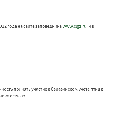
2022 года на сайте заповедника
www.clgz.ru
и в
ность принять участие в Евразийском учете птиц в
нике осенью.