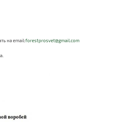
ь на email:
forestprosvet@gmail.com
а.