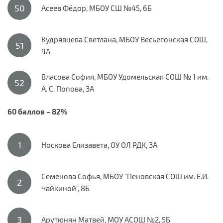
Асеев Фёдор, МБОУ СШ №45, 6Б
Кудрявцева Светлана, МБОУ Весьегонская СОШ,
9А
Власова София, МБОУ Удомельская СОШ № 1 им.
А. С. Попова, 3А
60 баллов – 82%
Носкова Елизавета, ОУ ОЛ РДК, 3А
Семёнова Софья, МБОУ "Пеновская СОШ им. Е.И.
Чайкиной", 8Б
Арутюнян Матвей, МОУ АСОШ №2, 5Б