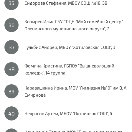
Сидорова Стефания, МБОУ СОШ №18, 3В
Козырев Илья, ГБУ СРЦН "Мой семейный центр"
Оленинского муниципального округа", 7
Гульбис Андрей, МБОУ "Хотиловская СОШ", 3
Фомина Кристина, ГБПОУ "Вышневолоцкий
колледж", 14 группа
Каравашкина Ирина, МОУ "Гимназия №10" им.В. А.
Смирнова
Некрасов Артём, МБОУ "Пятницкая СОШ", 4
Ильяшенко Татьяна, МОУ "Пушкинская средняя