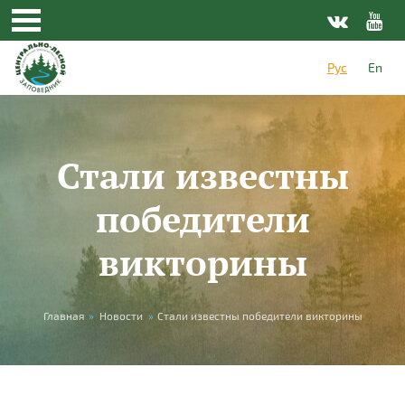
Перейти к основному содержанию
Рус
En
Стали известны
победители
викторины
Вы здесь
Главная
»
Новости
»
Стали известны победители викторины