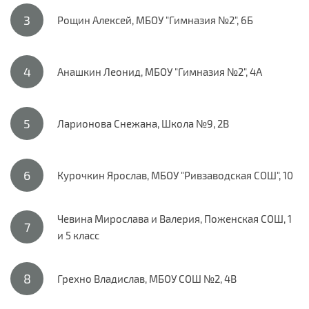
Рощин Алексей, МБОУ "Гимназия №2", 6Б
Анашкин Леонид, МБОУ "Гимназия №2", 4А
Ларионова Снежана, Школа №9, 2В
Курочкин Ярослав, МБОУ "Ривзаводская СОШ", 10
Чевина Мирослава и Валерия, Поженская СОШ, 1
и 5 класс
Грехно Владислав, МБОУ СОШ №2, 4В