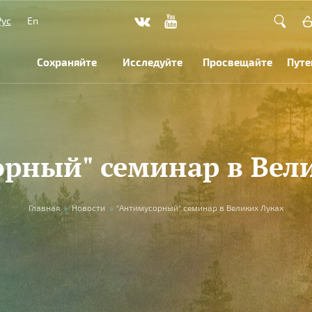
Рус
En
Сохраняйте
Исследуйте
Просвещайте
Путе
рный" семинар в Вел
Главная
»
Новости
»
"Антимусорный" семинар в Великих Луках