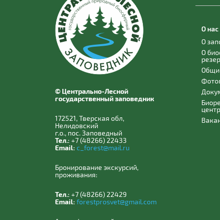
О нас
О за
О би
резе
Общи
Фото
© Центрально-Лесной
Доку
государственный заповедник
Биор
цент
172521, Тверская обл,
Вака
Нелидовский
г.о., пос. Заповедный
Тел.:
+7 (48266) 22433
Email:
c_forest@mail.ru
Бронирование экскурсий,
проживания:
Тел.:
+7 (48266) 22429
Email:
forestprosvet@gmail.com