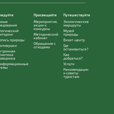
ледуйте
Просвещайте
Путешествуйте
чные
Мероприятия,
Экологические
ледования
акции и
маршруты
конкурсы
логический
Музей
иторинг
Методический
природы
кабинет
опись природы
Визит-центр
Обращение с
оловушки
Где
отходами
остановиться?
ктронная
лиотека
Как
оведника
добраться?
информационные
Услуги
темы
Рекомендации
и советы
туристам