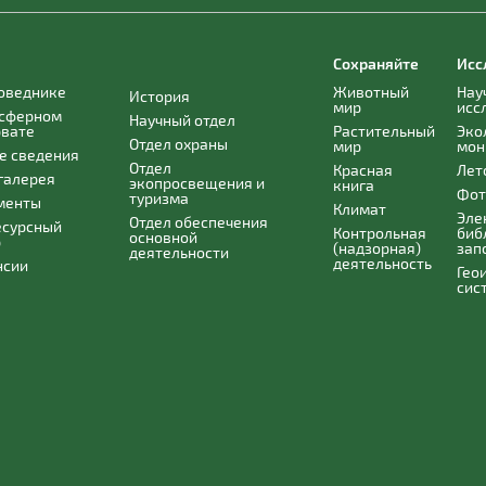
Сохраняйте
Исс
поведнике
Животный
Нау
История
мир
исс
осферном
Научный отдел
рвате
Растительный
Эко
Отдел охраны
мир
мон
е сведения
Отдел
Красная
Лет
галерея
экопросвещения и
книга
Фот
туризма
менты
Климат
Эле
Отдел обеспечения
есурсный
Контрольная
биб
основной
р
(надзорная)
зап
деятельности
деятельность
нсии
Гео
сис