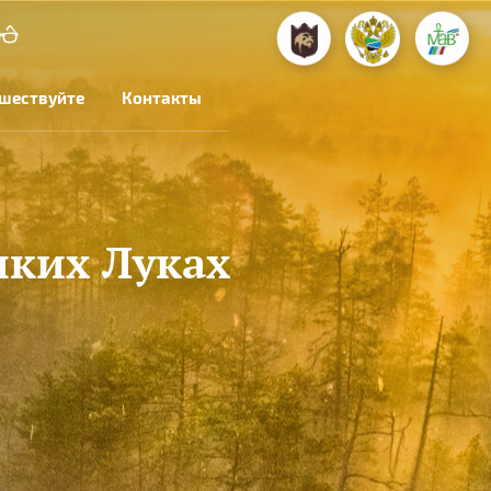
шествуйте
Контакты
иких Луках