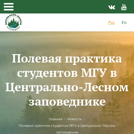
Перейти к основному содержанию
Рус
En
Полевая практика
студентов МГУ в
Центрально-Лесном
заповеднике
Вы здесь
Главная
»
Новости
»
Полевая практика студентов МГУ в Центрально-Лесном
заповеднике