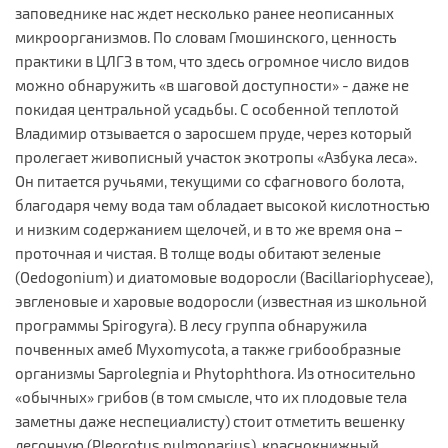
заповеднике нас ждет несколько ранее неописанных
микроорганизмов. По словам Гмошинского, ценность
практики в ЦЛГЗ в том, что здесь огромное число видов
можно обнаружить «в шаговой доступности» - даже не
покидая центральной усадьбы. С особенной теплотой
Владимир отзывается о заросшем пруде, через который
пролегает живописный участок экотропы «Азбука леса».
Он питается ручьями, текущими со сфагнового болота,
благодаря чему вода там обладает высокой кислотностью
и низким содержанием щелочей, и в то же время она –
проточная и чистая. В толще воды обитают зеленые
(Oedogonium) и диатомовые водоросли (Bacillariophyceae),
эвгленовые и харовые водоросли (известная из школьной
программы Spirogyra). В лесу группа обнаружила
почвенных амеб Myxomycota, а также грибообразные
организмы Saprolegnia и Phytophthora. Из относительно
«обычных» грибов (в том смысле, что их плодовые тела
заметны даже неспециалисту) стоит отметить вешенку
легочную (Pleorotus pulmonarius), краснокнижный