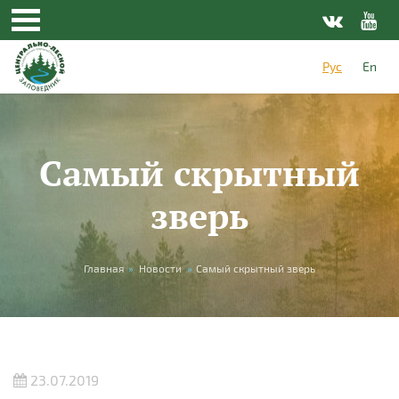
Перейти к основному содержанию
Рус
En
Самый скрытный
зверь
Вы здесь
Главная
»
Новости
»
Самый скрытный зверь
23.07.2019