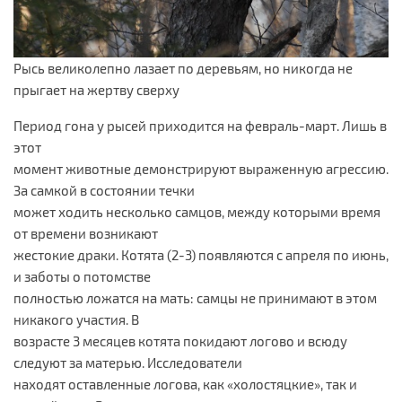
Рысь великолепно лазает по деревьям, но никогда не
прыгает на жертву сверху
Период гона у рысей приходится на февраль-март. Лишь в
этот
момент животные демонстрируют выраженную агрессию.
За самкой в состоянии течки
может ходить несколько самцов, между которыми время
от времени возникают
жестокие драки. Котята (2-3) появляются с апреля по июнь,
и заботы о потомстве
полностью ложатся на мать: самцы не принимают в этом
никакого участия. В
возрасте 3 месяцев котята покидают логово и всюду
следуют за матерью. Исследователи
находят оставленные логова, как «холостяцкие», так и