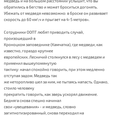
медведь и на большом расстоянии услышит, что вы
обратились в бегство и может броситься догонять.
Убежать от медведя невозможно: в броске он развивает
скорость до 60 км\ч и прыгает на 4-5 метров».
Сотрудники ООПТ любят приводить случай,
произошедший в
Кроноцком заповеднике (Камчатка), где медведи, как
известно, гораздо крупнее
европейских. Лесничий столкнулся в лесу с медведем и
применил вышеупомянутую
тактику: начал спокойно говорить, при этом медленно
отступая задом. Медведь так
же неторопливо шел за ним, не пытаясь напасть. Однако,
стоило человеку
прекратить говорить, как зверь ускорял движение.
Бедняга снова спешно начинал
свои «увещевания» - и медведь, словно
загипнотизированный, снова переходил на