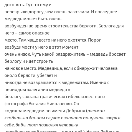
догонять. Тут-то ему и
перекрыли дорогу, чем очень разозлили. И последнее –
медведь может быть очень
возбужден во время строительства берлоги. Берлога для
него – самое опасное
место. Там чаще всего на него охотятся. Порог
возбудимости у него в этот момент
очень низок. Чуть какой раздражитель – медведь бросает
берлогу и идет строить
на новое место. Медведица, если обнаружит человека
около берлоги, убегает и
никогда не возвращается к медвежатам. Именно с
периодом залегания медведя в
берлогу связана трагическая гибель известного
фотографа Виталия Николаенко. Он
ходил за медведем по имени Добрыня (
термин
«ходить» в данном случае означает приучить зверя к
себе, дабы тот позволял человеку
находиться поблизости – прим. ред
.). Но тут Добрыня