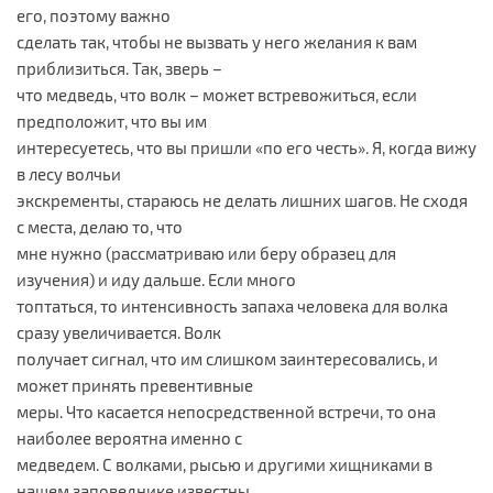
его, поэтому важно
сделать так, чтобы не вызвать у него желания к вам
приблизиться. Так, зверь –
что медведь, что волк – может встревожиться, если
предположит, что вы им
интересуетесь, что вы пришли «по его честь». Я, когда вижу
в лесу волчьи
экскременты, стараюсь не делать лишних шагов. Не сходя
с места, делаю то, что
мне нужно (рассматриваю или беру образец для
изучения) и иду дальше. Если много
топтаться, то интенсивность запаха человека для волка
сразу увеличивается. Волк
получает сигнал, что им слишком заинтересовались, и
может принять превентивные
меры. Что касается непосредственной встречи, то она
наиболее вероятна именно с
медведем. С волками, рысью и другими хищниками в
нашем заповеднике известны