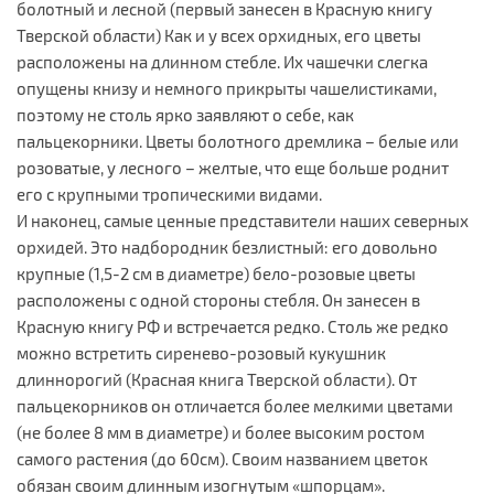
болотный и лесной (первый занесен в Красную книгу
Тверской области) Как и у всех орхидных, его цветы
расположены на длинном стебле. Их чашечки слегка
опущены книзу и немного прикрыты чашелистиками,
поэтому не столь ярко заявляют о себе, как
пальцекорники. Цветы болотного дремлика – белые или
розоватые, у лесного – желтые, что еще больше роднит
его с крупными тропическими видами.
И наконец, самые ценные представители наших северных
орхидей. Это надбородник безлистный: его довольно
крупные (1,5-2 см в диаметре) бело-розовые цветы
расположены с одной стороны стебля. Он занесен в
Красную книгу РФ и встречается редко. Столь же редко
можно встретить сиренево-розовый кукушник
длиннорогий (Красная книга Тверской области). От
пальцекорников он отличается более мелкими цветами
(не более 8 мм в диаметре) и более высоким ростом
самого растения (до 60см). Своим названием цветок
обязан своим длинным изогнутым «шпорцам».