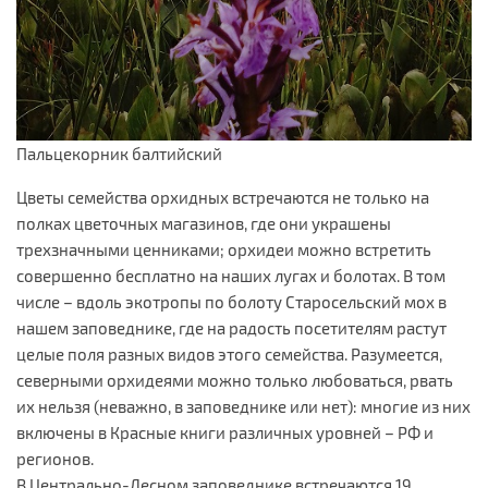
Пальцекорник балтийский
Цветы семейства орхидных встречаются не только на
полках цветочных магазинов, где они украшены
трехзначными ценниками; орхидеи можно встретить
совершенно бесплатно на наших лугах и болотах. В том
числе – вдоль экотропы по болоту Старосельский мох в
нашем заповеднике, где на радость посетителям растут
целые поля разных видов этого семейства. Разумеется,
северными орхидеями можно только любоваться, рвать
их нельзя (неважно, в заповеднике или нет): многие из них
включены в Красные книги различных уровней – РФ и
регионов.
В Центрально-Лесном заповеднике встречаются 19