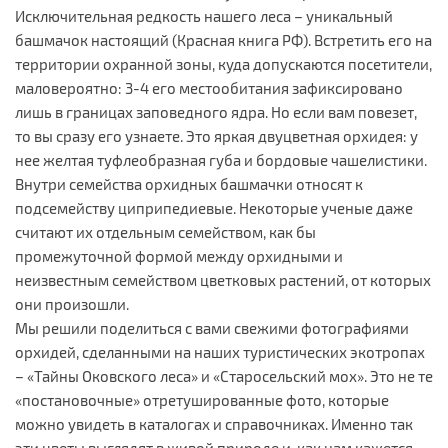
Исключительная редкость нашего леса – уникальный
башмачок настоящий (Красная книга РФ). Встретить его на
территории охранной зоны, куда допускаются посетители,
маловероятно: 3-4 его местообитания зафиксировано
лишь в границах заповедного ядра. Но если вам повезет,
то вы сразу его узнаете. Это яркая двуцветная орхидея: у
нее желтая туфлеобразная губа и бордовые чашелистики.
Внутри семейства орхидных башмачки относят к
подсемейству циприпедиевые. Некоторые ученые даже
считают их отдельным семейством, как бы
промежуточной формой между орхидными и
неизвестным семейством цветковых растений, от которых
они произошли.
Мы решили поделиться с вами свежими фотографиями
орхидей, сделанными на наших туристических экотропах
– «Тайны Оковского леса» и «Старосельский мох». Это не те
«постановочные» отретушированные фото, которые
можно увидеть в каталогах и справочниках. Именно так