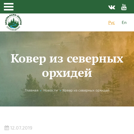
Перейти к основному содержанию
Рус
En
Ковер из северных
орхидей
Вы здесь
Главная
»
Новости
»
Ковер из северных орхидей
12.07.2019