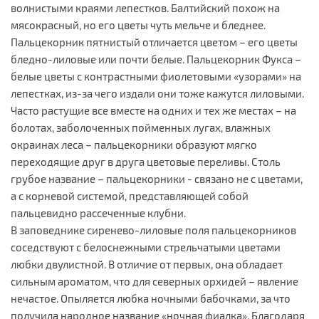
волнистыми краями лепестков. Балтийский похож на
мясокрасный, но его цветы чуть мельче и бледнее.
Пальцекорник пятнистый отличается цветом – его цветы
бледно-лиловые или почти белые. Пальцекорник Фукса –
белые цветы с контрастными фиолетовыми «узорами» на
лепестках, из-за чего издали они тоже кажутся лиловыми.
Часто растущие все вместе на одних и тех же местах – на
болотах, заболоченных пойменных лугах, влажных
окраинах леса – пальцекорники образуют мягко
переходящие друг в друга цветовые переливы. Столь
грубое название – пальцекорники - связано не с цветами,
а с корневой системой, представляющей собой
пальцевидно рассеченные клубни.
В заповеднике сиренево-лиловые поля пальцекорников
соседствуют с белоснежными стрельчатыми цветами
любки двулистной. В отличие от первых, она обладает
сильным ароматом, что для северных орхидей – явление
нечастое. Опыляется любка ночными бабочками, за что
получила народное название «ночная фиалка». Благодаря