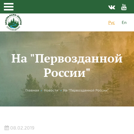
Перейти к основному содержанию
Рус
En
На "Первозданной
России"
Вы здесь
Главная
»
Новости
»
На "Первозданной России"
08.02.2019