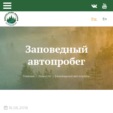
Перейти к основному содержанию
Рус
En
Заповедный
автопробег
Вы здесь
Главная
»
Новости
»
Заповедный автопробег
16.06.2018