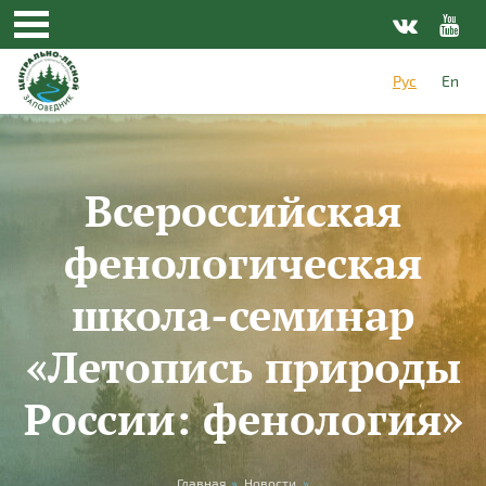
Перейти к основному содержанию
Рус
En
Всероссийская
фенологическая
школа-семинар
«Летопись природы
России: фенология»
Главная
»
Новости
»