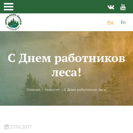
Перейти к основному содержанию
Рус
En
С Днем работников
леса!
Вы здесь
Главная
»
Новости
»
С Днем работников леса!
27.10.2017