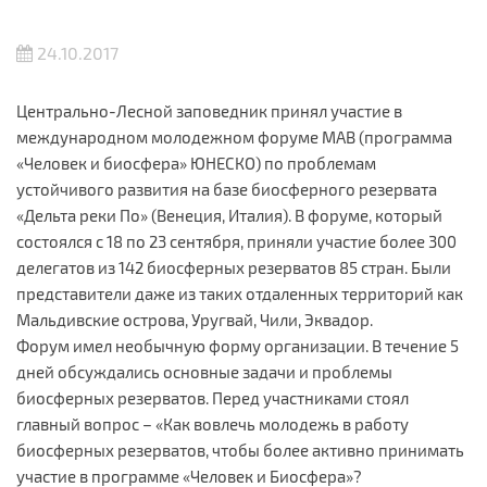
24.10.2017
Центрально-Лесной заповедник принял участие в
международном молодежном форуме MAB (программа
«Человек и биосфера» ЮНЕСКО) по проблемам
устойчивого развития на базе биосферного резервата
«Дельта реки По» (Венеция, Италия). В форуме, который
состоялся с 18 по 23 сентября, приняли участие более 300
делегатов из 142 биосферных резерватов 85 стран. Были
представители даже из таких отдаленных территорий как
Мальдивские острова, Уругвай, Чили, Эквадор.
Форум имел необычную форму организации. В течение 5
дней обсуждались основные задачи и проблемы
биосферных резерватов. Перед участниками стоял
главный вопрос – «Как вовлечь молодежь в работу
биосферных резерватов, чтобы более активно принимать
участие в программе «Человек и Биосфера»?