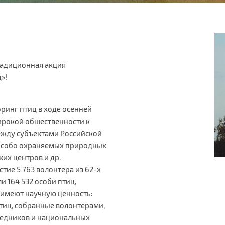
традиционная акция
»!
ринг птиц в ходе осенней
ирокой общественности к
ежду субъектами Российской
особо охраняемых природных
их центров и др.
стие 5 763 волонтера из 62-х
и 164 532 особи птиц,
 имеют научную ценность:
тиц, собранные волонтерами,
ведников и национальных