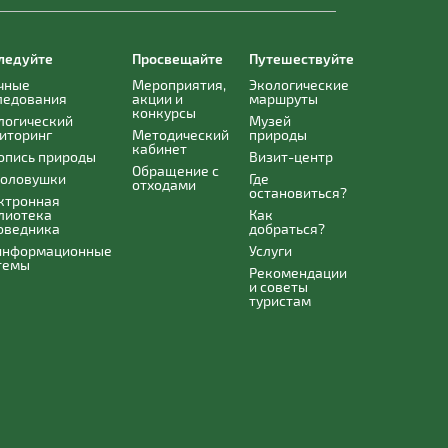
ледуйте
Просвещайте
Путешествуйте
чные
Мероприятия,
Экологические
ледования
акции и
маршруты
конкурсы
логический
Музей
иторинг
Методический
природы
кабинет
опись природы
Визит-центр
Обращение с
оловушки
Где
отходами
остановиться?
ктронная
лиотека
Как
оведника
добраться?
информационные
Услуги
темы
Рекомендации
и советы
туристам