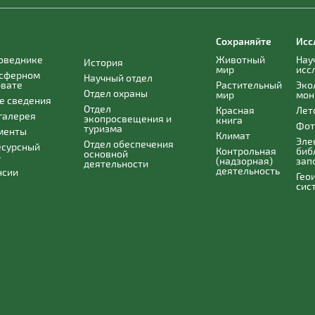
Сохраняйте
Исс
поведнике
Животный
Нау
История
мир
исс
осферном
Научный отдел
рвате
Растительный
Эко
Отдел охраны
мир
мон
е сведения
Отдел
Красная
Лет
галерея
экопросвещения и
книга
Фот
туризма
менты
Климат
Эле
Отдел обеспечения
есурсный
Контрольная
биб
основной
р
(надзорная)
зап
деятельности
деятельность
нсии
Гео
сис