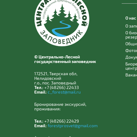
О нас
О за
О би
резе
Общи
Фото
© Центрально-Лесной
Доку
государственный заповедник
Биор
цент
172521, Тверская обл,
Вака
Нелидовский
г.о., пос. Заповедный
Тел.:
+7 (48266) 22433
Email:
c_forest@mail.ru
Бронирование экскурсий,
проживания:
Тел.:
+7 (48266) 22429
Email:
forestprosvet@gmail.com