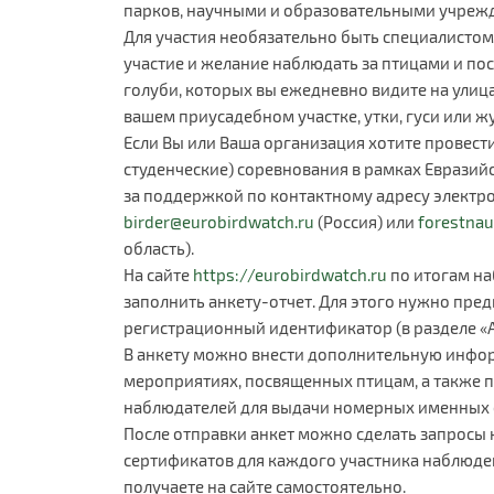
парков, научными и образовательными учреж
Для участия необязательно быть специалистом
участие и желание наблюдать за птицами и пос
голуби, которых вы ежедневно видите на улица
вашем приусадебном участке, утки, гуси или ж
Если Вы или Ваша организация хотите провес
студенческие) соревнования в рамках Евразий
за поддержкой по контактному адресу электр
birder@eurobirdwatch.ru
(Россия) или
forestna
область).
На сайте
https://eurobirdwatch.ru
по итогам н
заполнить анкету-отчет. Для этого нужно пре
регистрационный идентификатор (в разделе «А
В анкету можно внести дополнительную инфо
мероприятиях, посвященных птицам, а также 
наблюдателей для выдачи номерных именных с
После отправки анкет можно сделать запросы
сертификатов для каждого участника наблюде
получаете на сайте самостоятельно.