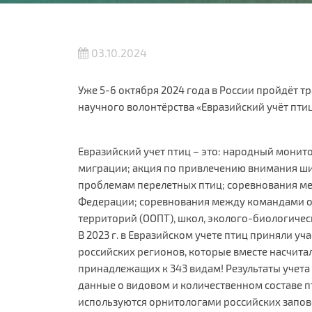
03.10.2024
Уже 5-6 октября 2024 года в России пройдёт 
научного волонтёрства «Евразийский учёт птиц
Евразийский учет птиц – это: народный монито
миграции; акция по привлечению внимания ш
проблемам перелетных птиц; соревнования м
Федерации; соревнования между командами 
территорий (ООПТ), школ, эколого-биологическ
В 2023 г. в Евразийском учете птиц приняли уча
российских регионов, которые вместе насчитал
принадлежащих к 343 видам! Результаты учета
данные о видовом и количественном составе п
используются орнитологами российских запо