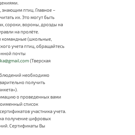
дениями.
, знающим птиц. Главное –
читать их. Это могут быть
х, сороки, вороны, дрозды на
уравли на пролёте.
ти командные (школьные,
ского учета птиц, обращайтесь
онной почты
uka@gmail.com
(Тверская
аблюдений необходимо
дварительно получить
нкета»).
рмацию о проведенных вами
поименный список
ертификатов участника учета.
 на получение цифровых
ний. Сертификаты Вы