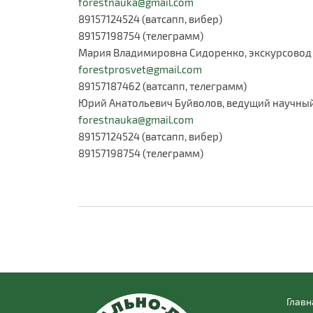
forestnauka@gmail.com
89157124524 (ватсапп, вибер)
89157198754 (телеграмм)
Мария Владимировна Сидоренко, экскурсовод
forestprosvet@gmail.com
89157187462 (ватсапп, телеграмм)
Юрий Анатольевич Буйволов, ведущий научный
forestnauka@gmail.com
89157124524 (ватсапп, вибер)
89157198754 (телеграмм)
Главн