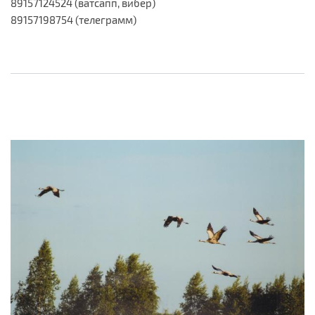
89157124524 (ватсапп, вибер)
89157198754 (телеграмм)