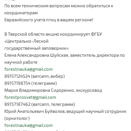
По всем техническим вопросам можно обратиться к
координаторам
Евразийского учета птиц в вашем регионе!
В Тверской области акцию координирует ФГБУ
«Центрально-Лесной
государственный заповедник»:
Елена Александровна Шуйская, заместитель директора по
научной работе
forestnauka@gmail.com
89157124524 (ватсапп, вибер)
89157198754 (телеграмм)
Мария Владимировна Сидоренко, экскурсовод
forestprosvet@gmail.com
89157187462 (ватсапп, телеграмм)
Юрий Анатольевич Буйволов, ведущий научный сотрудник
(орнитолог)
forestnauka@gmail.com