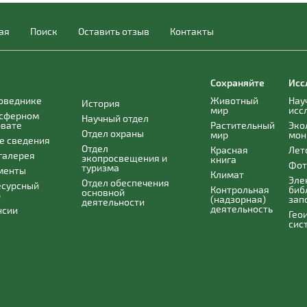
ая
Поиск
Оставить отзыв
Контакты
Сохраняйте
Исс
поведнике
Животный
Нау
История
мир
исс
осферном
Научный отдел
рвате
Растительный
Эко
Отдел охраны
мир
мон
е сведения
Отдел
Красная
Лет
галерея
экопросвещения и
книга
Фот
туризма
менты
Климат
Эле
Отдел обеспечения
есурсный
Контрольная
биб
основной
р
(надзорная)
зап
деятельности
деятельность
нсии
Гео
сис