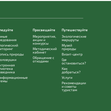
ледуйте
Просвещайте
Путешествуйте
чные
Мероприятия,
Экологические
ледования
акции и
маршруты
конкурсы
логический
Музей
иторинг
Методический
природы
кабинет
опись природы
Визит-центр
Обращение с
оловушки
Где
отходами
остановиться?
ктронная
лиотека
Как
оведника
добраться?
информационные
Услуги
темы
Рекомендации
и советы
туристам