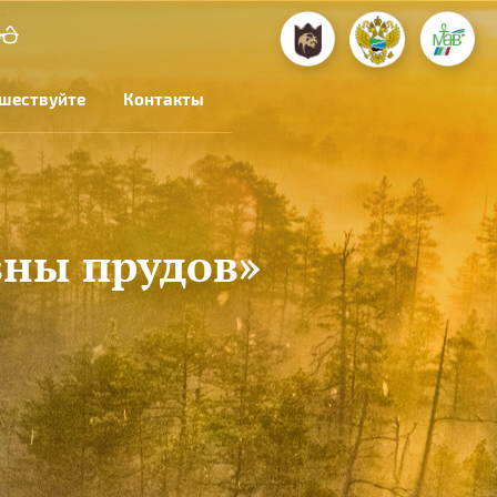
шествуйте
Контакты
вны прудов»