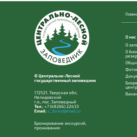
Главн
О нас
О за
О би
резе
Общи
Фото
© Центрально-Лесной
Доку
государственный заповедник
Биор
цент
172521, Тверская обл,
Вака
Нелидовский
г.о., пос. Заповедный
Тел.:
+7 (48266) 22433
Email:
c_forest@mail.ru
Бронирование экскурсий,
проживания: