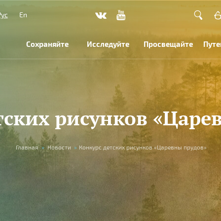
Рус
En
Сохраняйте
Исследуйте
Просвещайте
Путе
тских рисунков «Царе
Главная
»
Новости
»
Конкурс детских рисунков «Царевны прудов»