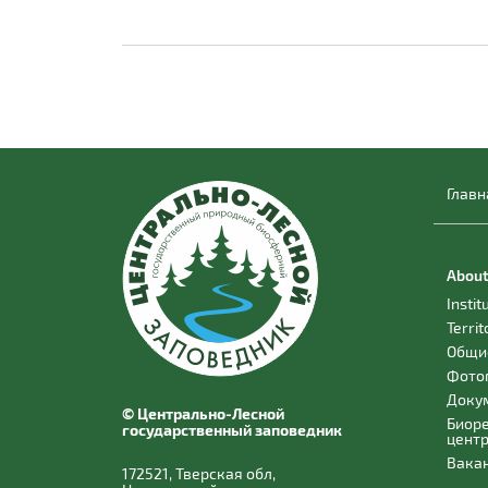
Главн
About
Instit
Territ
Общи
Фото
Доку
© Центрально-Лесной
Биор
государственный заповедник
цент
Вака
172521, Тверская обл,