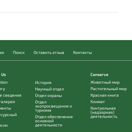
ая
Поиск
Оставить отзыв
Контакты
 Us
Conserve
ution
Животный мир
История
ory
Растительный мир
Научный отдел
е сведения
Красная книга
Отдел охраны
галерея
Климат
Отдел
экопросвещения и
менты
Контрольная
туризма
(надзорная)
есурсный
деятельность
Отдел обеспечения
р
основной
деятельности
нсии