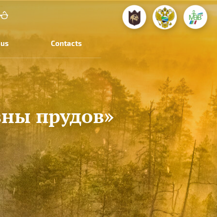
 us
Contacts
вны прудов»