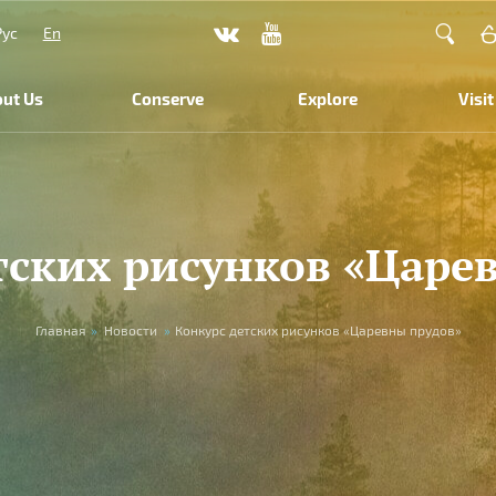
Рус
En
ut Us
Conserve
Explore
Visit
тских рисунков «Царе
Главная
»
Новости
»
Конкурс детских рисунков «Царевны прудов»