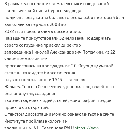
В рамках многолетних комплексных исследований
экологической ниши бурого медведя
получены результаты большого блока работ, который был
выполнен за период с 2008 по
2022 гг. и представлен в диссертации.
На защите присутствовали 32 человека. Поддержать
своего сотрудника приехал директор
заповедника Николай Александрович Потемкин. Из 22
членов комиссии все
проголосовали за присуждение С.С. Огурцову ученой
степени кандидата биологических
наук по специальности 1.5.15 – экология.
Желаем Сергею Сергеевичу здоровья, сил, семейного
благополучия, созидания,
творчества, новых идей, статей, монографий, трудов,
проектов и открытий.
С текстом диссертации можно ознакомиться на сайте
Института проблем экологии и
эволюции им. А.Н. Северцова РАН (
https://sev-