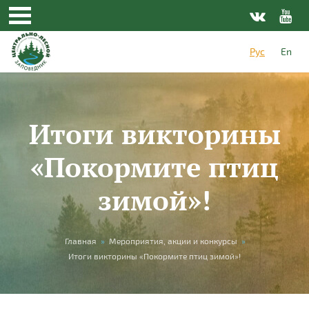
Перейти к основному содержанию
Рус
En
Итоги викторины
«Покормите птиц
зимой»!
Вы здесь
Главная
»
Мероприятия, акции и конкурсы
»
Итоги викторины «Покормите птиц зимой»!