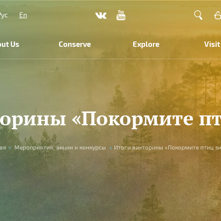
Рус
En
ut Us
Conserve
Explore
Visit
торины «Покормите пт
ая
»
Мероприятия, акции и конкурсы
»
Итоги викторины «Покормите птиц з