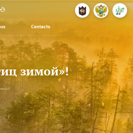
 us
Contacts
иц зимой»!
имой»!