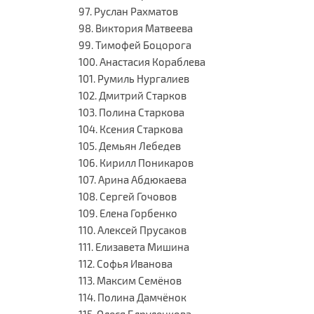
97. Руслан Рахматов
98. Виктория Матвеева
99. Тимофей Боцорога
100. Анастасия Кораблева
101. Румиль Нургалиев
102. Дмитрий Старков
103. Полина Старкова
104. Ксения Старкова
105. Демьян Лебедев
106. Кирилл Поникаров
107. Арина Абдюкаева
108. Сергей Гочовов
109. Елена Горбенко
110. Алексей Прусаков
111. Елизавета Мишина
112. Софья Иванова
113. Максим Семёнов
114. Полина Дамчёнок