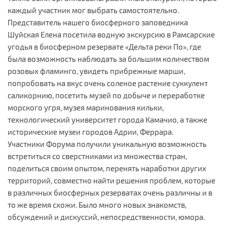
каждый участник мог выбрать самостоятельно.
Представитель нашего биосферного заповедника
Шуйская Елена посетила водную экскурсию в Рамсарские
угодья в биосферном резервате «Дельта реки По», где
была возможность наблюдать за большим количеством
розовых фламинго, увидеть прибрежные марши,
попробовать на вкус очень соленое растение суккулент
саликорнию, посетить музей по добыче и переработке
морского угря, музея маринования кильки,
технологический университет города Камачио, а также
исторические музеи городов Адрии, Феррара.
Участники Форума получили уникальную возможность
встретиться со сверстниками из множества стран,
поделиться своим опытом, перенять наработки других
территорий, совместно найти решения проблем, которые
в различных биосферных резерватах очень различны и в
то же время схожи. Было много новых знакомств,
обсуждений и дискуссий, непосредственности, юмора.