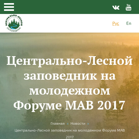
Перейти к основному содержанию
Рус
En
Центрально-Лесной
заповедник на
молодежном
Форуме MAB 2017
Вы здесь
Главная
»
Новости
»
Центрально-Лесной заповедник на молодежном Форуме MAB
2017