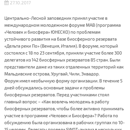
27.10.2017
Центрально-Лесной заповедник принял участие в
международном молодежном форуме MAB (программа
«Человек и биосфера» ЮНЕСКО) по проблемам
устойчивого развития на базе биосферного резервата
«Дельта реки По» (Венеция, Италия). В форуме, который
состоялся с 18 по 23 сентября, приняли участие более 300
делегатов из 142 биосферных резерватов 85 стран. Были
представители даже из таких отдаленных территорий как
Мальдивские острова, Уругвай, Чили, Эквадор.
Форум имел необычную форму организации. В течение 5
дней обсуждались основные задачи и проблемы
биосферных резерватов. Перед участниками стоял
главный вопрос – «Как вовлечь молодежь в работу
биосферных резерватов, чтобы более активно принимать
участие в программе «Человек и Биосфера»? Работа по
обсуждению была организована в рабочих группах по 10-
15 человек. Делегаты провели SWOT-анализ в нескольких