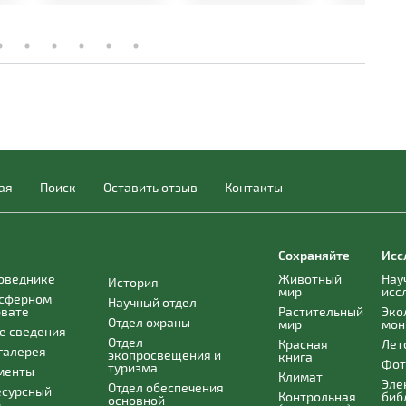
ая
Поиск
Оставить отзыв
Контакты
Сохраняйте
Исс
поведнике
Животный
Нау
История
мир
исс
осферном
Научный отдел
рвате
Растительный
Эко
Отдел охраны
мир
мон
е сведения
Отдел
Красная
Лет
галерея
экопросвещения и
книга
Фот
туризма
менты
Климат
Эле
Отдел обеспечения
есурсный
Контрольная
биб
основной
р