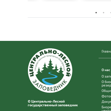
Главн
О нас
О за
О би
резе
Общи
Фото
© Центрально-Лесной
Доку
государственный заповедник
Биор
цент