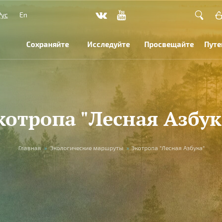
Рус
En
Сохраняйте
Исследуйте
Просвещайте
Путе
котропа "Лесная Азбук
Главная
»
Экологические маршруты
»
Экотропа "Лесная Азбука"