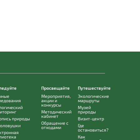
ледуйте
Просвещайте
Путешествуйте
чные
Мероприятия,
Экологические
ледования
акции и
маршруты
конкурсы
логический
Музей
иторинг
Методический
природы
кабинет
опись природы
Визит-центр
Обращение с
оловушки
Где
отходами
остановиться?
ктронная
лиотека
Как