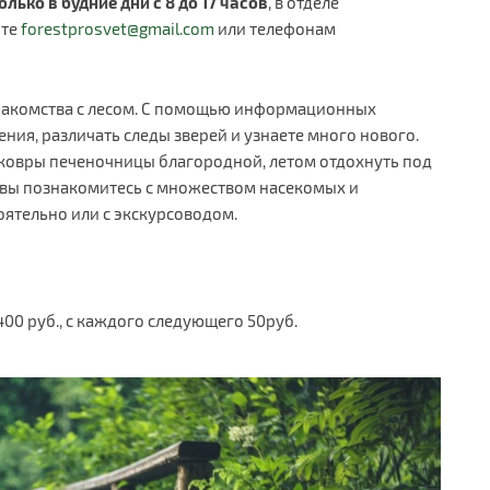
лько в будние дни с 8 до 17 часов
, в отделе
чте
forestprosvet@gmail.com
или телефонам
знакомства с лесом. С помощью информационных
ения, различать следы зверей и узнаете много нового.
 ковры печеночницы благородной, летом отдохнуть под
у вы познакомитесь с множеством насекомых и
ятельно или с экскурсоводом.
400 руб., с каждого следующего 50руб.